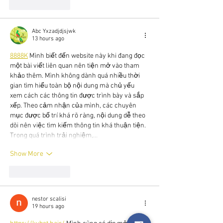
Like
Reply
Abc Yxzadjdjsjwk
13 hours ago
8888K
 Mình biết đến website này khi đang đọc 
một bài viết liên quan nên tiện mở vào tham 
khảo thêm. Mình không dành quá nhiều thời 
gian tìm hiểu toàn bộ nội dung mà chủ yếu 
xem cách các thông tin được trình bày và sắp 
xếp. Theo cảm nhận của mình, các chuyên 
mục được bố trí khá rõ ràng, nội dung dễ theo 
dõi nên việc tìm kiếm thông tin khá thuận tiện. 
Trong quá trình trải nghiệm,…
Show More
Like
Reply
nestor scalisi
19 hours ago