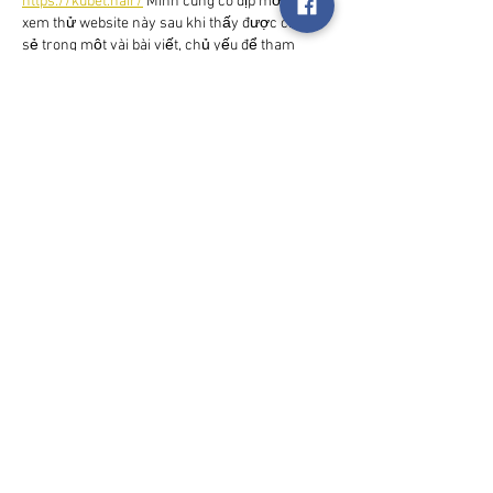
https://kubet.hair/
 Mình cũng có dịp mở vào 
xem thử website này sau khi thấy được chia 
sẻ trong một vài bài viết, chủ yếu để tham 
khảo cách họ thiết kế giao diện và sắp xếp các 
nội dung. Điều mình chú ý đầu tiên là tổng thể 
được trình bày khá hài hòa, bố cục rõ ràng và 
các phần thông tin được phân bổ theo từng 
khu vực hợp lý nên khi theo dõi không tạo cảm 
giác…
Show More
Like
Reply
Syed Dadapeer
20 hours ago
Thấy dạo này cụm từ 
trang chủ o8
 xuất hiện 
khá nhiều trên bảng tin của các hội nhóm, 
sẵn tiện mình bấm vào ngó thử cấu trúc trang 
web. Khá bất ngờ là web load rất mượt, không 
có tình trạng bị lag hay nhồi nhét banner rối 
rắm gây mất tập trung. Nhìn chung cách họ 