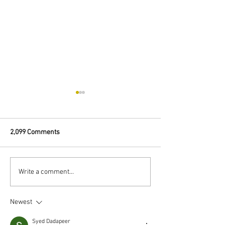
2,099 Comments
Summer Offers Launched
WINNER Wedding
Write a comment...
2022
Newest
Syed Dadapeer