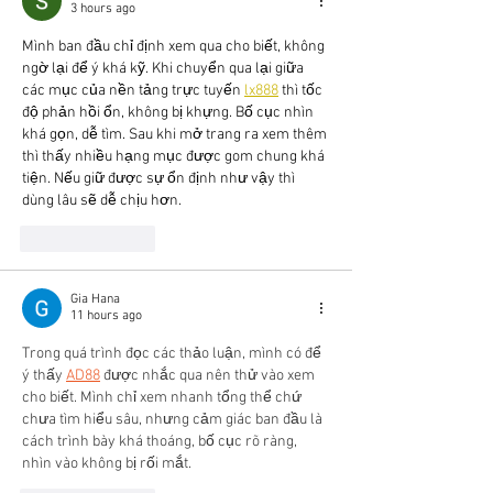
3 hours ago
Mình ban đầu chỉ định xem qua cho biết, không 
ngờ lại để ý khá kỹ. Khi chuyển qua lại giữa 
các mục của nền tảng trực tuyến 
lx888
 thì tốc 
độ phản hồi ổn, không bị khựng. Bố cục nhìn 
khá gọn, dễ tìm. Sau khi mở trang ra xem thêm 
thì thấy nhiều hạng mục được gom chung khá 
tiện. Nếu giữ được sự ổn định như vậy thì 
dùng lâu sẽ dễ chịu hơn.
Like
Reply
Gia Hana
11 hours ago
Trong quá trình đọc các thảo luận, mình có để 
ý thấy 
AD88
 được nhắc qua nên thử vào xem 
cho biết. Mình chỉ xem nhanh tổng thể chứ 
chưa tìm hiểu sâu, nhưng cảm giác ban đầu là 
cách trình bày khá thoáng, bố cục rõ ràng, 
nhìn vào không bị rối mắt.